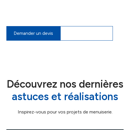
ou à nous rendre visite dans notre showroom à
Velaux. Nous pourrons vous proposer un devis sur-
mesure, gratuit et sans engagement.
Demander un devis
07 60 34 00 42
Découvrez nos dernières
astuces et réalisations
Inspirez-vous pour vos projets de menuiserie.