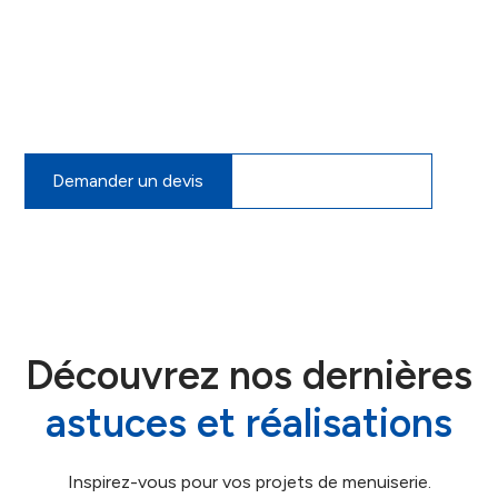
Vous avez un projet ? N'hésitez pas à nous contacter
ou à nous rendre visite dans notre showroom à
Velaux. Nous pourrons vous proposer un devis sur-
mesure, gratuit et sans engagement.
Demander un devis
07 60 34 00 42
Découvrez nos dernières
astuces et réalisations
Inspirez-vous pour vos projets de menuiserie.