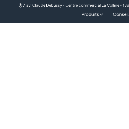
7 av. Claude Debussy - Centre commercial La Colline - 13
Produits
Conseil
tion de portails
 Berre-L’étang
le pour l'installation de portails ou
seil personnalisé, des devis justes, et une