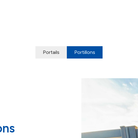
Portails
Portillons
ons