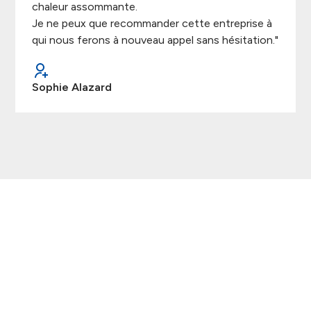
chaleur assommante.
Je ne peux que recommander cette entreprise à
qui nous ferons à nouveau appel sans hésitation."
Sophie Alazard
Demandez votre devis
Vous avez un projet ? N'hésitez pas à nous contacter
ou à nous rendre visite dans notre showroom à
Velaux. Nous pourrons vous proposer un devis sur-