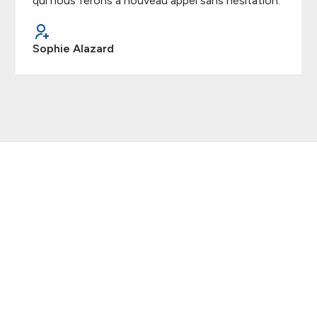
qui nous ferons à nouveau appel sans hésitation."
Sophie Alazard
Demandez votre devis
Vous avez un projet ? N'hésitez pas à nous contacter
ou à nous rendre visite dans notre showroom à
Velaux. Nous pourrons vous proposer un devis sur-
mesure, gratuit et sans engagement.