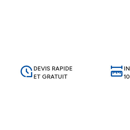
offrent une protection efficace tout en permett
DEVIS RAPIDE
I
ET GRATUIT
1