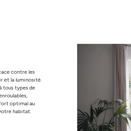
cace contre les
r et la luminosité.
 à tous types de
enroulables,
nfort optimal au
votre habitat.