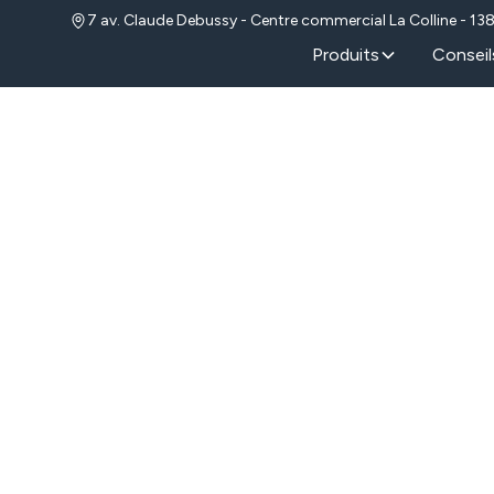
7 av. Claude Debussy - Centre commercial La Colline - 13
Produits
Conseil
ation de
à Éguilles
subir les nuisances des moustiques et autres
s pour les fenêtres et les portes fenêtres