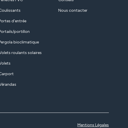
Coulissants
Nous contacter
Portes d'entrée
Portails/portillon
Pergola bioclimatique
Volets roulants solaires
Volets
Carport
Vérandas
Mentions Légales