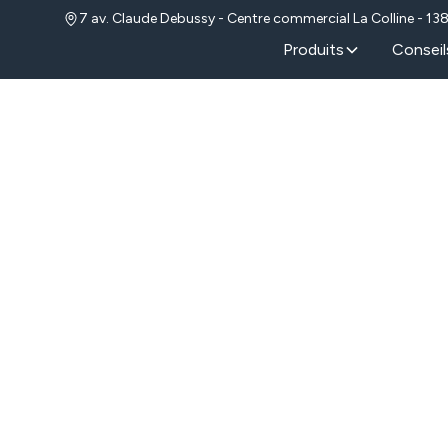
7 av. Claude Debussy - Centre commercial La Colline - 13
Produits
Conseil
re d’une cuisine d’
issants aluminium dan
Bouches-du-Rhône
Publié le
3/7/2025